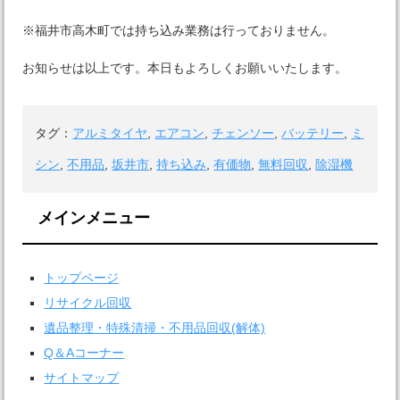
※福井市高木町では持ち込み業務は行っておりません。
お知らせは以上です。本日もよろしくお願いいたします。
タグ：
アルミタイヤ
,
エアコン
,
チェンソー
,
バッテリー
,
ミ
シン
,
不用品
,
坂井市
,
持ち込み
,
有価物
,
無料回収
,
除湿機
メインメニュー
トップページ
リサイクル回収
遺品整理・特殊清掃・不用品回収(解体)
Q＆Aコーナー
サイトマップ