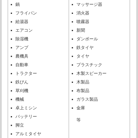
鍋
マッサージ器
フライパン
消火器
給湯器
噴霧器
エアコン
新聞
除湿機
ダンボール
アンプ
鉄タイヤ
農機具
タイヤ
自動車
プラスチック
トラクター
木製スピーカー
鉄びん
木製品
草刈機
布製品
機械
ガラス製品
卓上ミシン
金庫
バッテリー
等
脚立
アルミタイヤ