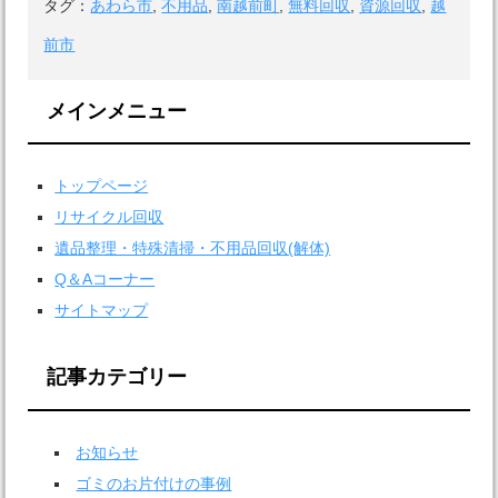
タグ：
あわら市
,
不用品
,
南越前町
,
無料回収
,
資源回収
,
越
前市
メインメニュー
トップページ
リサイクル回収
遺品整理・特殊清掃・不用品回収(解体)
Q＆Aコーナー
サイトマップ
記事カテゴリー
お知らせ
ゴミのお片付けの事例