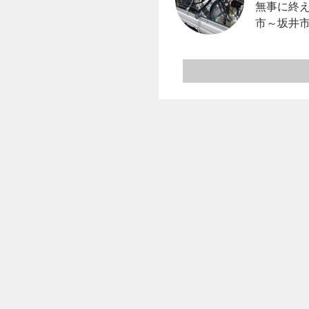
無事に終え
市～坂井