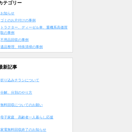
カテゴリー
お知らせ
ゴミのお片付けの事例
トラクター、ディーゼル車、重機系高価買
取の事例
不用品回収の事例
遺品整理、特殊清掃の事例
最新記事
折り込みチラシについて
分解、分別のやり方
無料回収についてのお願い
母子家庭 高齢者一人暮らし応援
家電無料回収終了のお知らせ